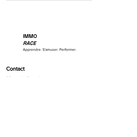
IMMO
RACE
Apprendre. S'amuser. Performer.
Contact
26 rue de Chavailles
33185 Le Haillan, France
Ventes :
contact@immo-race.fr
Questions générales :
06 98 02 33 74