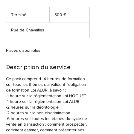
500
euros
Terminé
T
500 €
e
r
Rue de Chavailles
m
i
n
é
Places disponibles
Description du service
Ce pack comprend 14 heures de formation
sur tous les thèmes qui valident l'obligation
de formation Loi ALUR, à savoir :
-1 heure sur la réglementation Loi HOGUET
-1 heure sur la réglementation Loi ALUR
-2 heures sur la déontologie
-2 heures sur la non discrimination
-6 heures sur toutes les étapes du cycle de
vente en transaction : comment prospecter,
comment estimer, comment présenter ses