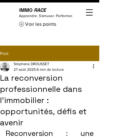
IMMO
RACE
Apprendre. S'amuser. Performer.
Voir les points
Post
Stéphane DROUSSET
27 août 2025
6 min de lecture
La reconversion
professionnelle dans
l’immobilier :
opportunités, défis et
avenir
Reconversion : une 